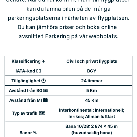
kan du lämna bilen på de många
parkeringsplatserna i närheten av flygplatsen.
Du kan jämföra priser och boka online i
avsnittet Parkering på vår webbplats.
Klassificering ✈️
Civil och privat flygplats
IATA-kod 👨‍✈️‍
BGY
Tillgänglighet 🕛
24 timmar
Avstånd från BG 🌆
5 Km
Avstånd från MI 🏙️
45 Km
Interkontinental; Internationell;
Typ av trafik ️ 🗺️
Inrikes; Allmän luftfart
Bana 10/28: 2 874 x 45 m
Banor 🛬
(huvudsaklig bana)