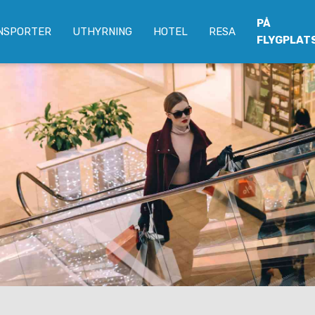
PÅ
NSPORTER
UTHYRNING
HOTEL
RESA
FLYGPLAT