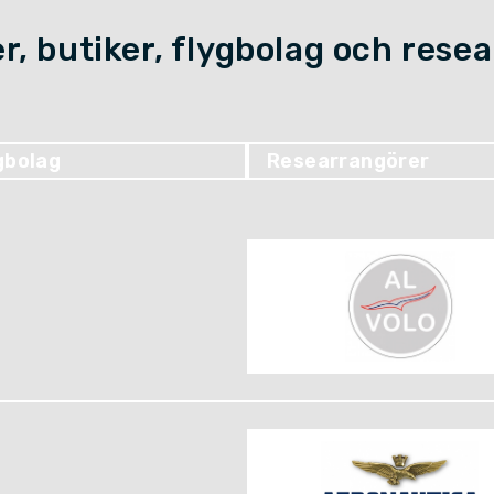
r, butiker, flygbolag och rese
gbolag
Researrangörer