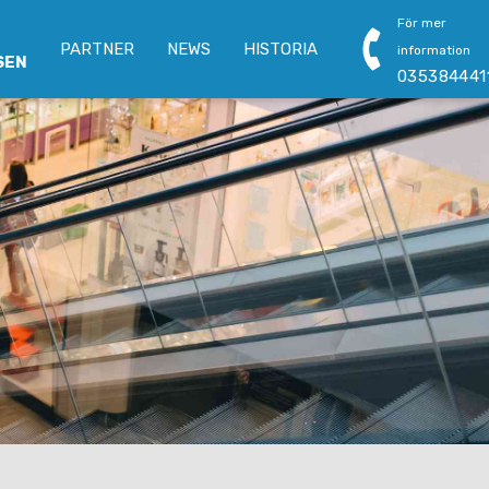
För mer
PARTNER
NEWS
HISTORIA
information
SEN
035384441