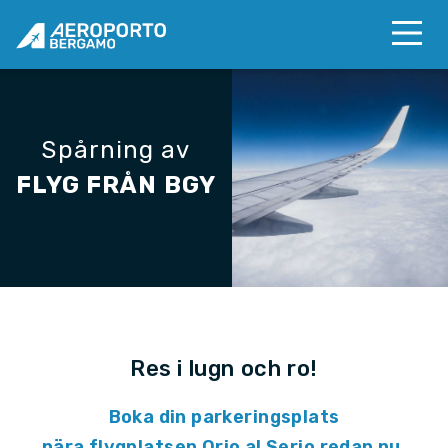
Spårning av
FLYG FRÅN BGY
Res i lugn och ro!
Boka din parkeringsplats
nära flygplatsen Orio al Serio redan nu.