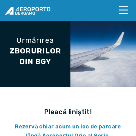
Urmărirea
ZBORURILOR
DIN BGY
Pleacă liniștit!
Rezervă chiar acum un loc de parcare
lângă Aeroportul Orio al Serio.